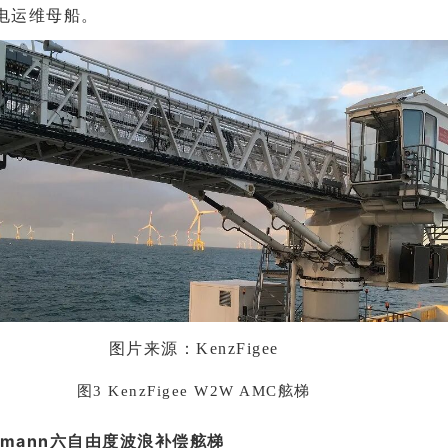
电运维母船。
图片来源：
KenzFigee
图3 KenzFigee W2W AMC舷梯
elmann六自由度波浪补偿舷梯