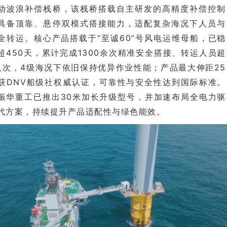
动波浪补偿栈桥，该栈桥搭载自主研发的高精度补偿控制
具备顶靠、悬停双模式搭接能力，适配复杂海况下人员与
全转运。核心产品搭载于“至诚60”号风电运维母船，已稳
超450天，累计完成1300余次精准安全搭接、转运人员超
0人次，4级海况下依旧保持优异作业性能；产品最大伸距25
获DNV船级社权威认证，可靠性与安全性达到国际标准。
振华重工已推出30米加长升级型号，并加速布局全电力驱
代方案，持续提升产品适配性与绿色能效。