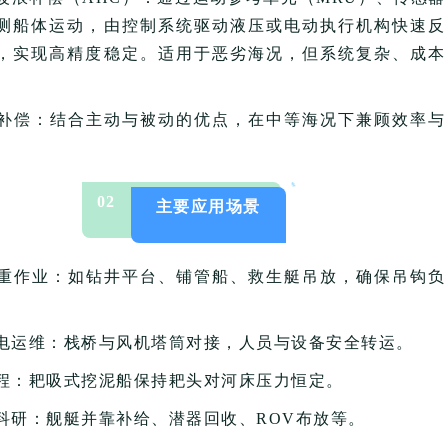
测船体运动，由控制系统驱动液压或电动执行机构快速反
，实现高精度稳定。适用于恶劣海况，但系统复杂、成本
式补偿‌：结合主动与被动的优点，在中等海况下兼顾效率与
。
0
2
主要应用场景
起重作业‌：如钻井平台、铺管船、救生艇吊放，确保吊钩负
。
风电运维‌：栈桥与风机塔筒对接，人员与设备安全转运。
工程‌：耙吸式挖泥船保持耙头对河床压力恒定。
与科研‌：舰艇并靠补给、潜器回收、ROV布放等。