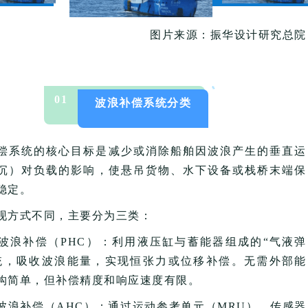
图片来源：振华设计研究总院
0
1
波浪补偿系统分类
偿系统的核心目标是‌减少或消除船舶因波浪产生的垂直运
沉）对负载的影响‌，使悬吊货物、水下设备或栈桥末端保
稳定。
现方式不同，主要分为三类：
式波浪补偿（PHC）‌：利用液压缸与蓄能器组成的“气液弹
统，吸收波浪能量，实现恒张力或位移补偿。无需外部能
构简单，但补偿精度和响应速度有限。
式波浪补偿（AHC）‌：通过运动参考单元（
MRU
）、传感器