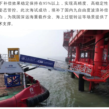
下补偿效果稳定保持在95%以上，实现高精度、高稳定性
姿态管控。此次海试成功，填补了国内九自由度波浪补偿
白，为我国深远海重载作业、海上过驳转运等场景提供了
术支撑。