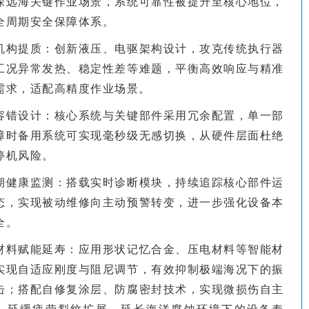
深远海关键作业场景，系统可靠性被提升至核心地位，
全周期安全保障体系。
机构提质：创新液压、电驱架构设计，攻克传统执行器
工况异常发热、稳定性差等难题，平衡高效响应与精准
需求，适配高精度作业场景。
容错设计：核心系统与关键部件采用冗余配置，单一部
障时备用系统可实现毫秒级无感切换，从硬件层面杜绝
停机风险。
期健康监测：搭载实时诊断模块，持续追踪核心部件运
态，实现被动维修向主动预警转变，进一步强化设备本
全。
材料赋能延寿：应用形状记忆合金、压电材料等智能材
实现自适应刚度与阻尼调节，有效抑制极端海况下的振
击；搭配自修复涂层、防腐密封技术，实现微损伤自主
，延缓疲劳裂纹扩展，延长海洋腐蚀环境下的设备寿