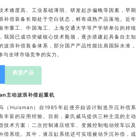
技术难度高、工业基础薄弱、研发起步偏晚等因素，早期
浪补偿装备长期处于空白状态，鲜有成熟产品落地。近年
、中国海工、上海交通大学等产学研单位的持续
振华重工
，我国已成功突破核心技术瓶颈，逐步搭建起具备自主知
的波浪补偿装备体系，部分国产产品性能比肩国际水准，
参与全球市场竞争的实力。
典型产品
sman主动波浪补偿起重机
马（Huisman）自1985年起便开始设计制造升沉补偿系
有丰富的应用经验。目前，豪氏威马提供三种主流的主动
偿技术方案：二次控制液压绞车、变频控制电动绞车以及
补偿系统。其中，液压缸系统还可实现被动升沉补偿，或