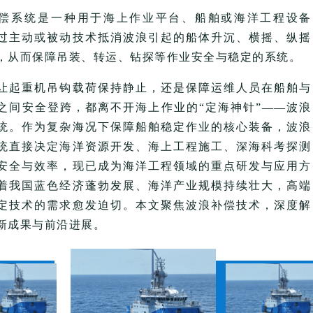
偿系统
‌是一种用于海上作业平台、船舶或海洋工程设备
过主动或被动技术抵消波浪引起的船体升沉、横摇、纵摇
，从而保障吊装、转运、钻探等作业安全与稳定的系统。
让起重机吊钩载荷保持静止，还是保障运维人员在船舶与
之间安全登跨，都离不开海上作业的“定海神针”——波浪
统。作为复杂海况下保障船舶稳定作业的核心装备，波浪
统直接决定海洋资源开发、海上工程施工、深海科考探测
安全与效率，现已成为海洋工程领域的重点研发与应用方
着我国蓝色经济蓬勃发展、海洋产业规模持续壮大，高端
定技术的需求愈发迫切。本文聚焦波浪补偿技术，深度解
新成果与前沿进展。