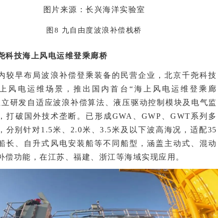
图片来源：长兴海洋实验室
图8 九自由度波浪补偿栈桥
尧科技海上风电运维登乘廊桥
内较早布局波浪补偿登乘装备的民营企业，北京千尧科技
上风电运维场景，推出国内首台“海上风电运维登乘廊
独立研发自适应波浪补偿算法、液压驱动控制模块及电气监
，打破国外技术垄断。已形成GWA、GWP、GWT系列多
，分别针对1.5米、2.0米、3.5米及以下波高海况，适配35
船长、自升式风电安装船等不同船型，涵盖主动式、混动
补偿功能，在江苏、福建、浙江等海域实现应用。