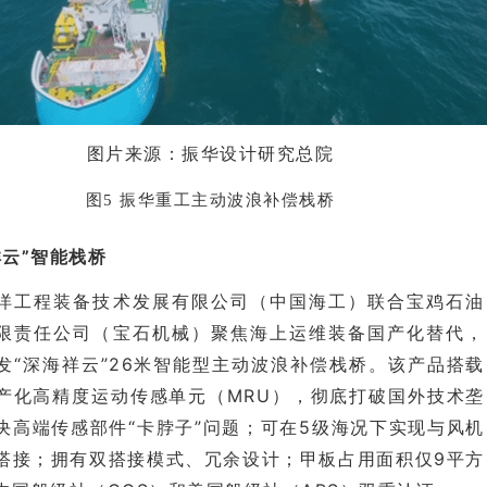
图片来源：振华设计研究总院
图5 振华重工主动波浪补偿栈桥
祥云”智能栈桥
洋工程装备技术发展有限公司（中国海工）联合宝鸡石油
限责任公司（宝石机械）聚焦海上运维装备国产化替代，
发“深海祥云”26米智能型主动波浪补偿栈桥。该产品搭载
产化高精度运动传感单元（MRU），彻底打破国外技术垄
决高端传感部件“卡脖子”问题；可在5级海况下实现与风机
搭接；拥有双搭接模式、冗余设计；甲板占用面积仅9平方