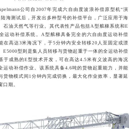
mpelmann公司自2007年完成六自由度波浪补偿原型机“演
的陆海测试后，开发出多种型号的补偿平台，广泛应用于海
、石油天然气等行业。其代表性产品包括A型舷梯系统和E
0型全运动补偿系统。
A型舷梯具备完全的六自由度运动补偿
能在高达3米海况下，于5分钟内安全转移20人至固定或漂
。E5000型则是集人员转移与货物起重于一体的全运动补偿
基于成熟的E型技术开发，可在高达4.5米
有义波高
的海况
全运动补偿作业。该系统具备4.6吨的货物起重能力，并能
与货物模式间1分钟内完成切换，最大化作业效率，显著延
窗口期。