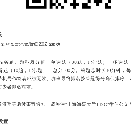
接
oshi.wjx.top/vm/hrtDZ0Z.aspx#
端答题
。题型及分值：单选题（30题，1分/题）；多选题（
断题（10题，1分/题），总分100分。答题总时长30分钟，
手机号作答者成绩无效。赛事最终排名按答题得分高低排序，
时少者排名靠前。
及颁奖等后续事宜通知，请关注“上海海事大学TISC”微信公众
设置