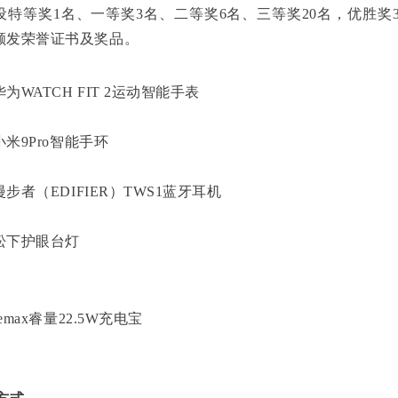
设特等奖1名、一等奖3名、二等奖6名、三等奖20名，优胜奖
颁发荣誉证书及奖品。
华为WATCH FIT 2运动智能手表
小米9Pro智能手环
漫步者（EDIFIER）TWS1蓝牙耳机
松下护眼台灯
remax睿量22.5W充电宝