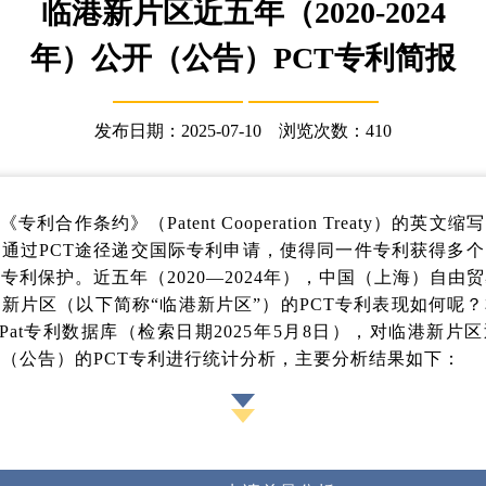
临港新片区近五年（2020-2024
年）公开（公告）PCT专利简报
发布日期：2025-07-10 浏览次数：
410
是《专利合作条约》（
Patent Cooperation Treaty
）的英文缩写
以通过
PCT
途径递交国际专利申请，使得同一件专利获得多个
专利保护。近五年（2020—2024年），中国（上海）自由
新片区（以下简称“临港新片区”）的
PCT
专利表现如何呢？
Pat
专利数据库（检索日期
2025
年
5
月
8
日），对临港新片区
开（公告）的
PCT
专利进行统计分析，主要分析结果如下：