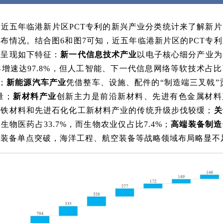
近五年临港新片区PCT专利的新兴产业分类统计来了解新
布情况。结合图6和图7可知，近五年临港新片区的PCT专
局呈现如下特征：
新一代信息技术产业
以电子核心细分产业为
4年增速达97.8%，但人工智能、下一代信息网络等软技术占
%；
新能源汽车产业
凭借整车、设施、配件的“制造端三叉戟”贡
量；
新材料产业
创新主力是前沿新材料、先进有色金属材料
钢铁材料和先进石化化工新材料产业的传统升级步伐较缓；
关
生物医药占33.7%，而生物农业仅占比7.4%；
高端装备制造
造装备单点突破，海洋工程、航空装备等战略领域布局略显不