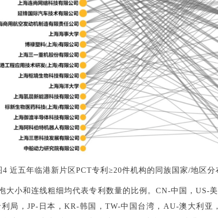
图4 近五年
临港新片区PCT专利≥20件机构的同族国家/地区分
泡大小和连线粗细均代表专利数量的比例。CN-中国，US-美
专利局，JP-日本，KR-韩国，TW-中国台湾，AU-澳大利亚，