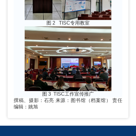
图 2
TISC专用教室
图 3
TISC工作宣传推广
撰稿、摄影：石亮 来源：图书馆（档案馆） 责任
编辑：姚旭